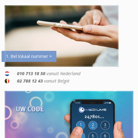
1. Bel lokaal nummer +
010 713 18 50
vanuit Nederland
02 788 12 43
vanuit België